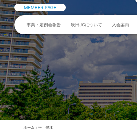
MEMBER PAGE
事業・定例会報告
吹田JCについて
入会案内
ホーム
»
平 健汰