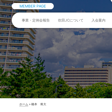
MEMBER PAGE
事業・定例会報告
吹田JCについて
入会案内
ホーム
»
橋本 将大