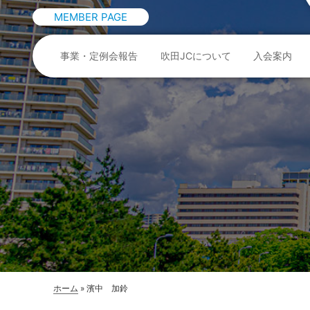
MEMBER PAGE
事業・定例会報告
吹田JCについて
入会案内
ホーム
»
濱中 加鈴