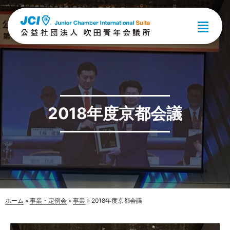
2018年度京都会議
ホーム
»
事業・定例会
»
事業
»
2018年度京都会議