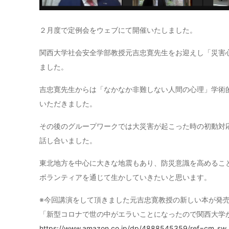
２月度で定例会をウェブにて開催いたしました。
関西大学社会安全学部教授元吉忠寛先生をお迎えし「災害
ました。
吉忠寛先生からは「なかなか非難しない人間の心理」学術
いただきました。
その後のグループワークでは大災害が起こった時の初動対
話し合いました。
東北地方を中心に大きな地震もあり、防災意識を高めるこ
ボランティアを通じて生かしていきたいと思います。
※今回講演をして頂きました元吉忠寛教授の新しい本が発売
「新型コロナで世の中がエラいことになったので関西大学
https://www.amazon.co.jp/dp/4888545359/ref=cm_