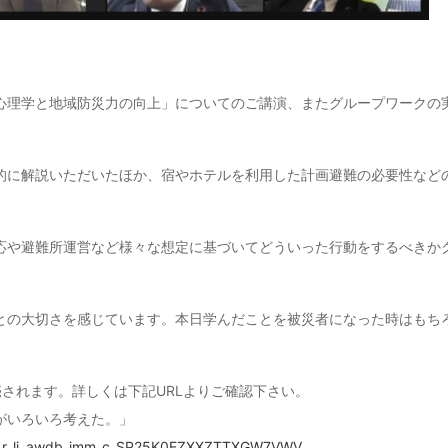
心理学と地域防災力の向上」についてのご講演、またグループワークの
的に解説いただいたほか、宿やホテルを利用した計画避難の必要性など
応や避難所運営など様々な想定に基づいてどういった行動をするべきか
との大切さを感じています。本日学んだことを被災者になった時はもち
されます。詳しくは下記URLよりご確認下さい。
がいろいろ考えた。」
sw_r_li_awdb_imm_c_SP25K0EZXXZTTXGW7VWV