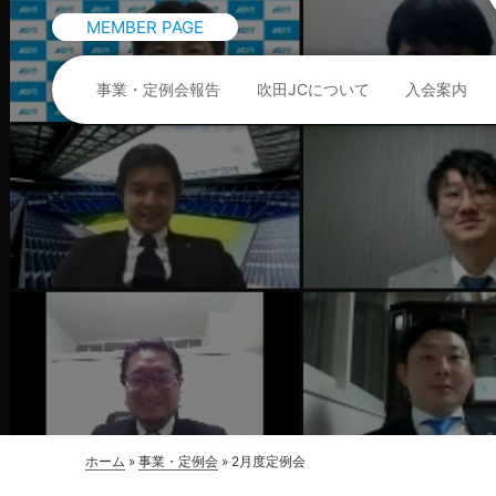
MEMBER PAGE
事業・定例会報告
吹田JCについて
入会案内
ホーム
»
事業・定例会
»
2月度定例会