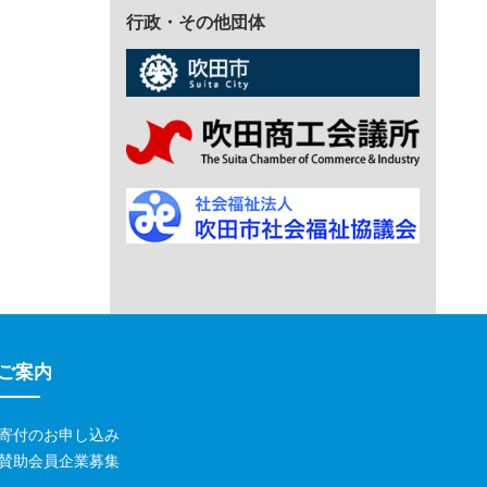
行政・その他団体
ご案内
寄付のお申し込み
賛助会員企業募集