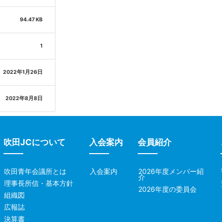
94.47 KB
1
2022年1月26日
2022年8月8日
吹田JCについて
入会案内
会員紹介
吹田青年会議所とは
入会案内
2026年度メンバー紹
介
理事長所信・基本方針
2026年度の委員会
組織図
広報誌
決算書