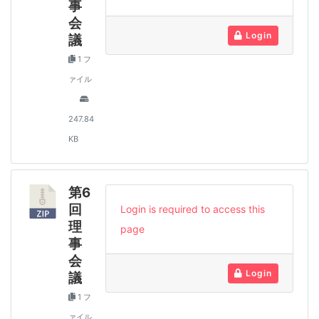
事
会
Login
議
1 フ
ァイル
247.84
KB
第6
回
Login is required to access this
理
page
事
会
Login
議
1 フ
ァイル