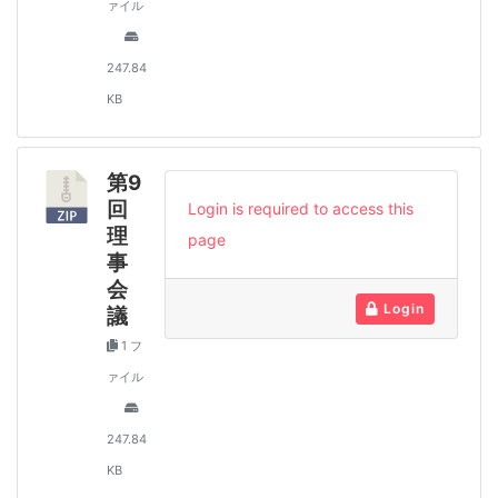
ァイル
247.84
KB
第9
回
Login is required to access this
理
page
事
会
Login
議
1 フ
ァイル
247.84
KB