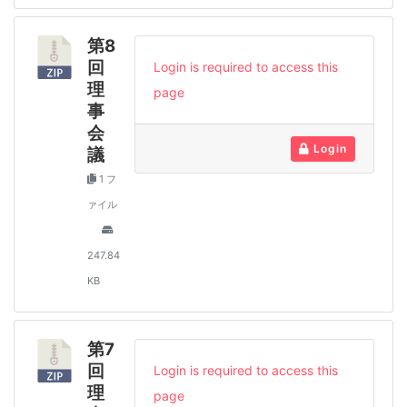
第8
回
Login is required to access this
理
page
事
会
Login
議
1 フ
ァイル
247.84
KB
第7
回
Login is required to access this
理
page