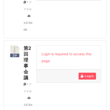
1 フ
ァイル
247.84
KB
第2
回
Login is required to access this
理
page
事
会
Login
議
1 フ
ァイル
247.84