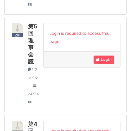
KB
第5
回
Login is required to access this
理
page
事
会
Login
議
1 フ
ァイル
247.84
KB
第4
Login is required to access this